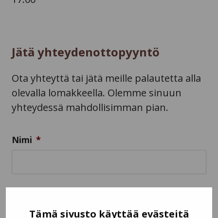
Jätä yhteydenottopyyntö
Ota yhteyttä tai jätä meille palautetta alla
olevalla lomakkeella. Olemme sinuun
yhteydessä mahdollisimman pian.
Nimi
*
Puhelinnumero
Tämä sivusto käyttää evästeitä