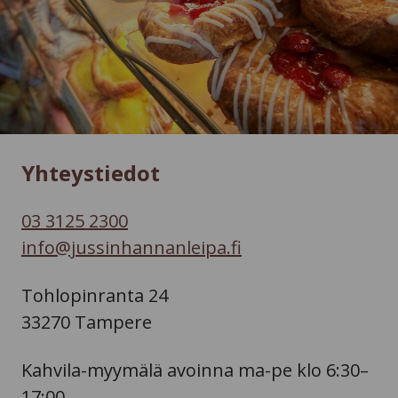
Yhteystiedot
03 3125 2300
info@jussinhannanleipa.fi
Tohlopinranta 24
33270 Tampere
Kahvila-myymälä avoinna ma-pe klo 6:30–
17:00