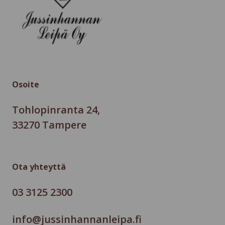
t
e
*
Osoite
Tohlopinranta 24,
33270 Tampere
Ota yhteyttä
03 3125 2300
info@jussinhannanleipa.fi