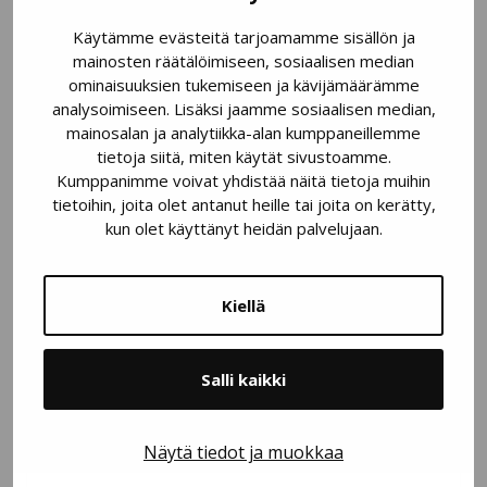
Käytämme evästeitä tarjoamamme sisällön ja
Sähköpostiosoite
*
mainosten räätälöimiseen, sosiaalisen median
ominaisuuksien tukemiseen ja kävijämäärämme
analysoimiseen. Lisäksi jaamme sosiaalisen median,
mainosalan ja analytiikka-alan kumppaneillemme
tietoja siitä, miten käytät sivustoamme.
Aihe
*
Kumppanimme voivat yhdistää näitä tietoja muihin
tietoihin, joita olet antanut heille tai joita on kerätty,
kun olet käyttänyt heidän palvelujaan.
Viestini koskee:
Kiellä
Yhteydenottoa
Palautetta
Salli kaikki
Viesti
*
Näytä tiedot ja muokkaa